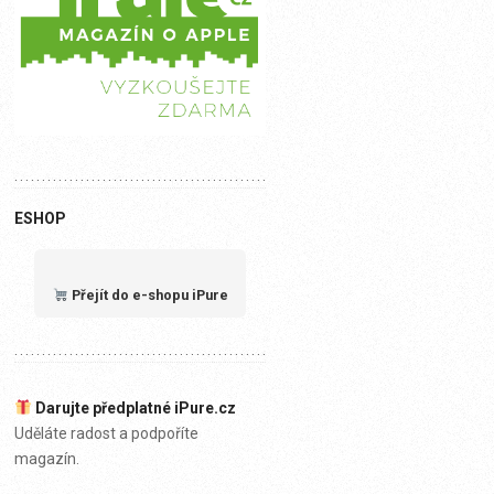
ESHOP
Přejít do e-shopu iPure
Darujte předplatné iPure.cz
Uděláte radost a podpoříte
magazín.