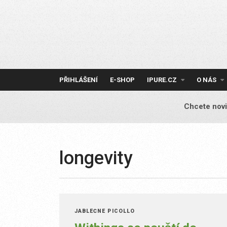
Skip
to
content
PŘIHLÁŠENÍ
E-SHOP
IPURE.CZ
O NÁS
Chcete novi
longevity
JABLEČNÉ PICOLLO