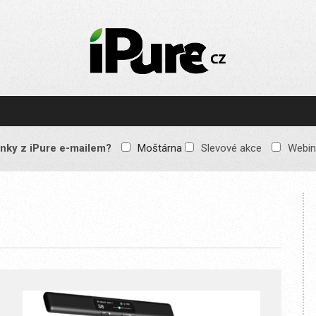
IPURE.CZ
Prémiový Apple e-
magazín, který vychází
každý týden. Žádné
reklamy, žádné
spekulace, jen čistý
obsah pro všechny
nky z iPure e-mailem?
Moštárna
Slevové akce
Webin
Apple fandy. Recenze,
komentáře a praktické
návody, jak začlenit
Apple zařízení do
každodenního života.