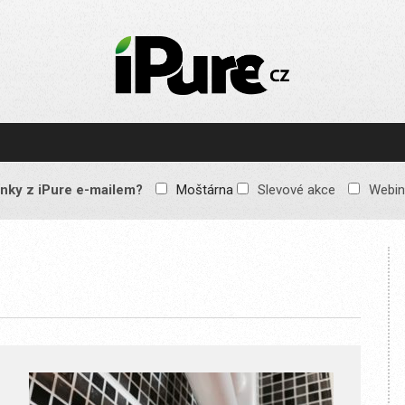
IPURE.CZ
Prémiový Apple e-
magazín, který vychází
každý týden. Žádné
reklamy, žádné
spekulace, jen čistý
obsah pro všechny
nky z iPure e-mailem?
Moštárna
Slevové akce
Webin
Apple fandy. Recenze,
komentáře a praktické
návody, jak začlenit
Apple zařízení do
každodenního života.