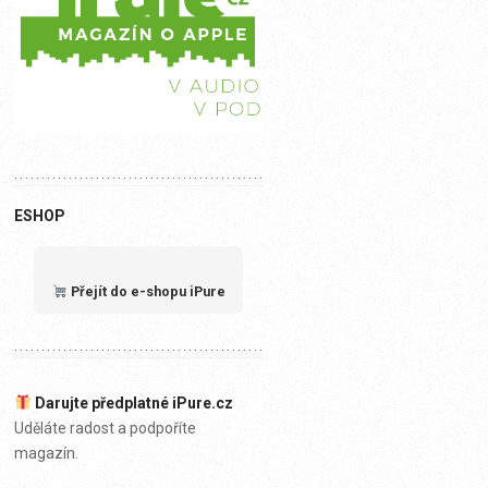
ESHOP
Přejít do e-shopu iPure
Darujte předplatné iPure.cz
Uděláte radost a podpoříte
magazín.