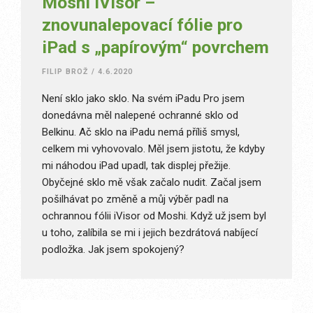
Moshi iVisor –
znovunalepovací fólie pro
iPad s „papírovým“ povrchem
FILIP BROŽ
/
4.6.2020
Není sklo jako sklo. Na svém iPadu Pro jsem
donedávna měl nalepené ochranné sklo od
Belkinu. Ač sklo na iPadu nemá příliš smysl,
celkem mi vyhovovalo. Měl jsem jistotu, že kdyby
mi náhodou iPad upadl, tak displej přežije.
Obyčejné sklo mě však začalo nudit. Začal jsem
pošilhávat po změně a můj výběr padl na
ochrannou fólii iVisor od Moshi. Když už jsem byl
u toho, zalíbila se mi i jejich bezdrátová nabíjecí
podložka. Jak jsem spokojený?