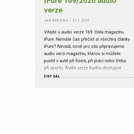
iPure 169/2020 audio
verze
JAN BŘEZINA
/
21.1.2021
Vítejte u audio verze 169. čísla magazínu
iPure. Nemáte čas přečíst si všechny články
iPure? Nevadí, nově pro vás připravujeme
audio verzi magazínu, kterou si můžete
pustit v autě při řízení, při práci nebo třeba
při sportu. Audio verze budou dostupné
všem předplatitelům s předplatným FULL.
ČÍST DÁL
Úvodník Ne . . . Stránka je určena pouze…