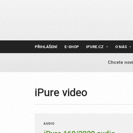
Skip
to
content
PŘIHLÁŠENÍ
E-SHOP
IPURE.CZ
O NÁS
Chcete novi
iPure video
AUDIO