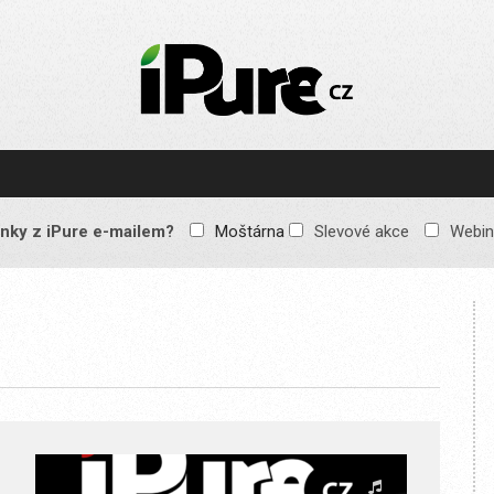
IPURE.CZ
Prémiový Apple e-
magazín, který vychází
každý týden. Žádné
reklamy, žádné
spekulace, jen čistý
obsah pro všechny
nky z iPure e-mailem?
Moštárna
Slevové akce
Webin
Apple fandy. Recenze,
komentáře a praktické
návody, jak začlenit
Apple zařízení do
každodenního života.