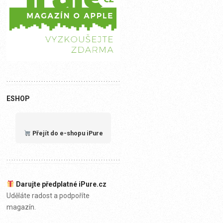
ESHOP
Přejít do e-shopu iPure
Darujte předplatné iPure.cz
Uděláte radost a podpoříte
magazín.