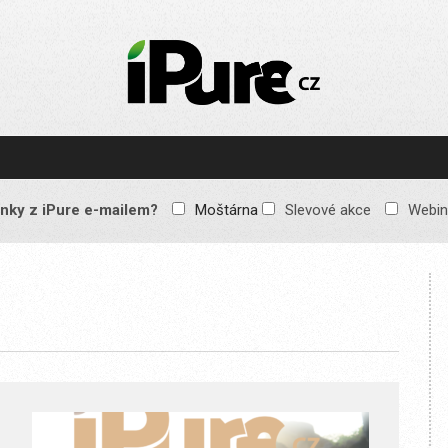
IPURE.CZ
Prémiový Apple e-
magazín, který vychází
každý týden. Žádné
reklamy, žádné
spekulace, jen čistý
obsah pro všechny
nky z iPure e-mailem?
Moštárna
Slevové akce
Webin
Apple fandy. Recenze,
komentáře a praktické
návody, jak začlenit
Apple zařízení do
každodenního života.