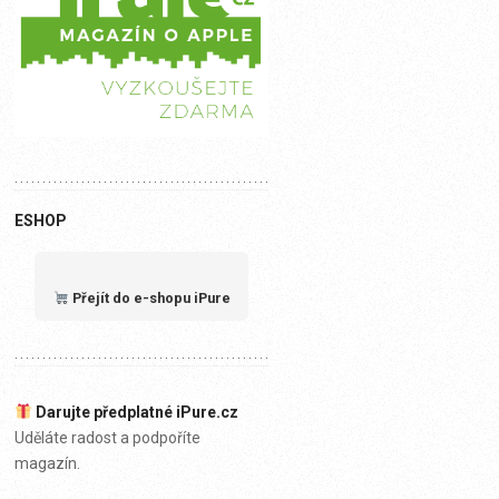
ESHOP
Přejít do e-shopu iPure
Darujte předplatné iPure.cz
Uděláte radost a podpoříte
magazín.