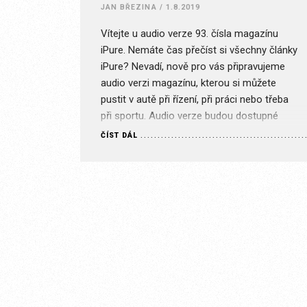
JAN BŘEZINA
/
1.8.2019
Vítejte u audio verze 93. čísla magazínu
iPure. Nemáte čas přečíst si všechny články
iPure? Nevadí, nově pro vás připravujeme
audio verzi magazínu, kterou si můžete
pustit v autě při řízení, při práci nebo třeba
při sportu. Audio verze budou dostupné
všem předplatitelům s předplatným FULL.
ČÍST DÁL
Stránka je určena pouze pro předplatitele s
příslušným typem…