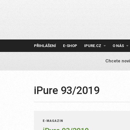
Skip
to
content
PŘIHLÁŠENÍ
E-SHOP
IPURE.CZ
O NÁS
Chcete novi
iPure 93/2019
E-MAGAZÍN