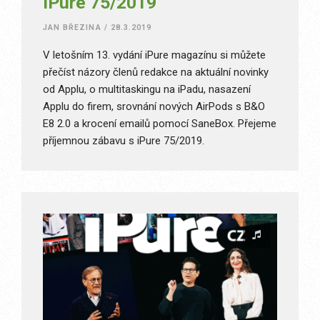
iPure 75/2019
JAN BŘEZINA
/
28.3.2019
V letošním 13. vydání iPure magazínu si můžete
přečíst názory členů redakce na aktuální novinky
od Applu, o multitaskingu na iPadu, nasazení
Applu do firem, srovnání nových AirPods s B&O
E8 2.0 a krocení emailů pomocí SaneBox. Přejeme
příjemnou zábavu s iPure 75/2019.