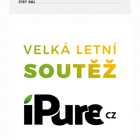
příslušným typem…
ČÍST DÁL