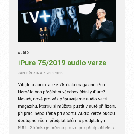
AUDIO
iPure 75/2019 audio verze
JAN BŘEZINA
/
28.3.2019
Vítejte u audio verze 75. čísla magazínu iPure.
Nemáte čas přečíst si všechny články iPure?
Nevadí, nově pro vás připravujeme audio verzi
magazínu, kterou si můžete pustit v autě při řízení,
při práci nebo třeba při sportu. Audio verze budou
dostupné všem předplatitelům s předplatným
FULL. Stránka je určena pouze pro předplatitele s