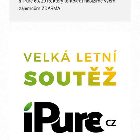
s iPure 63/2018, který tentokrát nabízíme všem
zájemcům ZDARMA.