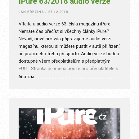
iPure 63/2018 audio verze
JAN BŘEZINA
/
27.12.2018
Vítejte u audio verze 63. čísla magazínu iPure.
Nemáte čas přečíst si všechny články iPure?
Nevadí, nově pro vás připravujeme audio verzi
magazínu, kterou si můžete pustit v autě při řízení,
při práci nebo třeba při sportu. Audio verze budou
dostupné všem předplatitelům s předplatným
FULL. Stránka je určena pouze pro předplatitele s
příslušným typem…
ČÍST DÁL