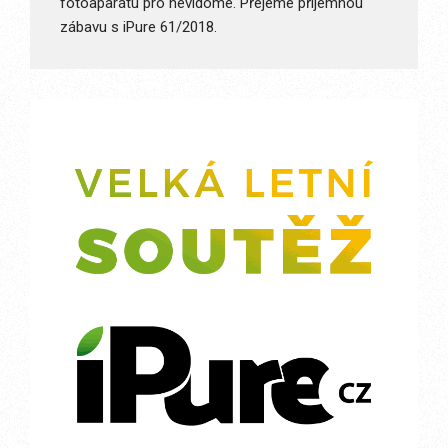
fotoaparátu pro nevidomé. Přejeme příjemnou
zábavu s iPure 61/2018.