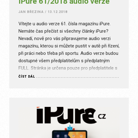
iPure 61/2018 audio verze
JAN BŘEZINA
/
13.12.2018
Vítejte u audio verze 61. čísla magazínu iPure.
Nemáte čas přečíst si všechny články iPure?
Nevadí, nově pro vás připravujeme audio verzi
magazínu, kterou si můžete pustit v autě při řízení,
při práci nebo třeba při sportu. Audio verze budou
dostupné všem předplatitelům s předplatným
FULL. Stránka je určena pouze pro předplatitele s
příslušným typem…
ČÍST DÁL