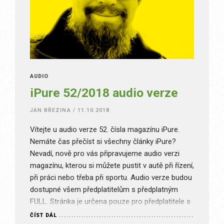
AUDIO
iPure 52/2018 audio verze
JAN BŘEZINA
/
11.10.2018
Vítejte u audio verze 52. čísla magazínu iPure.
Nemáte čas přečíst si všechny články iPure?
Nevadí, nově pro vás připravujeme audio verzi
magazínu, kterou si můžete pustit v autě při řízení,
při práci nebo třeba při sportu. Audio verze budou
dostupné všem předplatitelům s předplatným
FULL. Stránka je určena pouze pro předplatitele s
příslušným typem…
ČÍST DÁL