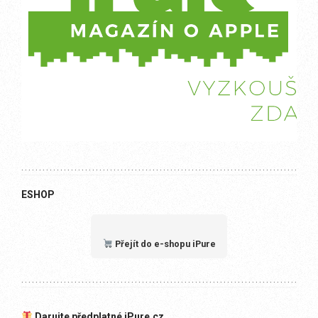
ESHOP
Přejít do e-shopu iPure
Darujte předplatné iPure.cz