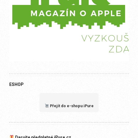
ESHOP
Přejít do e-shopu iPure
Darujte předplatné iPure.cz