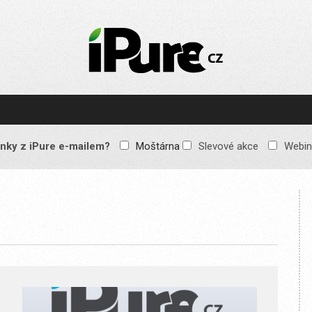
IPURE.CZ
Prémiový Apple e-
magazín, který vychází
každý týden. Žádné
reklamy, žádné
spekulace, jen čistý
obsah pro všechny
nky z iPure e-mailem?
Moštárna
Slevové akce
Webin
Apple fandy. Recenze,
komentáře a praktické
návody, jak začlenit
Apple zařízení do
každodenního života.