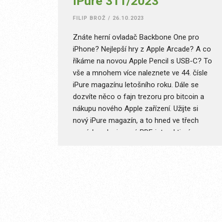
iPure 311/2023
FILIP BROŽ
/
26.10.2023
Znáte herní ovladač Backbone One pro
iPhone? Nejlepší hry z Apple Arcade? A co
říkáme na novou Apple Pencil s USB-C? To
vše a mnohem více naleznete ve 44. čísle
iPure magazínu letošního roku. Dále se
dozvíte něco o fajn trezoru pro bitcoin a
nákupu nového Apple zařízení. Užijte si
nový iPure magazín, a to hned ve třech
verzích – designové PDF, interaktivním
ePUB a speciálním ePUB pro malé displeje.