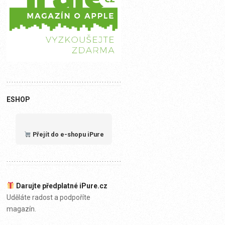
ESHOP
Přejít do e-shopu iPure
Darujte předplatné iPure.cz
Uděláte radost a podpoříte
magazín.