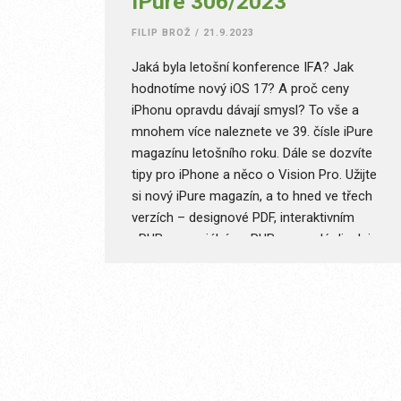
iPure 306/2023
FILIP BROŽ
/
21.9.2023
Jaká byla letošní konference IFA? Jak
hodnotíme nový iOS 17? A proč ceny
iPhonu opravdu dávají smysl? To vše a
mnohem více naleznete ve 39. čísle iPure
magazínu letošního roku. Dále se dozvíte
tipy pro iPhone a něco o Vision Pro. Užijte
si nový iPure magazín, a to hned ve třech
verzích – designové PDF, interaktivním
ePUB a speciálním ePUB pro malé displeje.