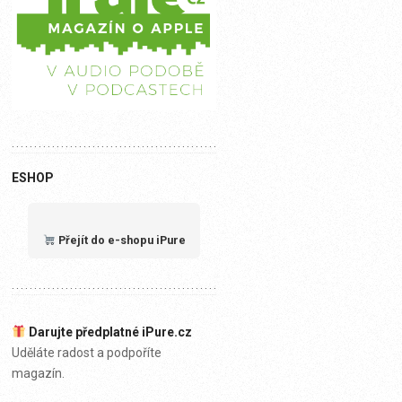
ESHOP
Přejít do e-shopu iPure
Darujte předplatné iPure.cz
Uděláte radost a podpoříte
magazín.