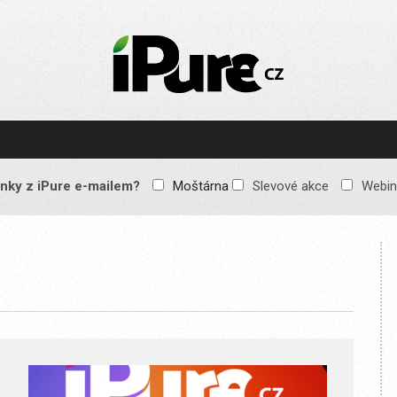
IPURE.CZ
Prémiový Apple e-
magazín, který vychází
každý týden. Žádné
reklamy, žádné
spekulace, jen čistý
obsah pro všechny
nky z iPure e-mailem?
Moštárna
Slevové akce
Webin
Apple fandy. Recenze,
komentáře a praktické
návody, jak začlenit
Apple zařízení do
každodenního života.