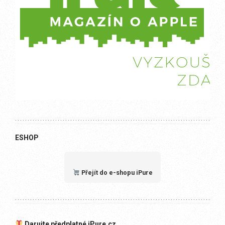
ESHOP
Přejít do e-shopu iPure
Darujte předplatné iPure.cz