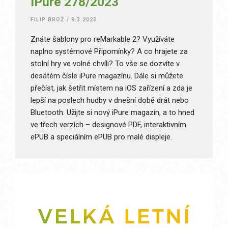
iPure 278/2023
FILIP BROŽ
/
9.3.2023
Znáte šablony pro reMarkable 2? Využíváte
naplno systémové Připomínky? A co hrajete za
stolní hry ve volné chvíli? To vše se dozvíte v
desátém čísle iPure magazínu. Dále si můžete
přečíst, jak šetřit místem na iOS zařízení a zda je
lepší na poslech hudby v dnešní době drát nebo
Bluetooth. Užijte si nový iPure magazín, a to hned
ve třech verzích – designové PDF, interaktivním
ePUB a speciálním ePUB pro malé displeje.