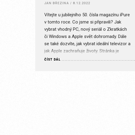
JAN BŘEZINA
/
8.12.2022
Vítejte u jubilejního 50. čísla magazínu iPure
v tomto roce. Co jsme si připravili? Jak
vybrat vhodný PC, nový seriál o Zkratkách
či Windows a Apple svět dohromady. Dále
se také dozvíte, jak vybrat ideální televizor a
jak Apple zachraňuje životy. Stránka je
určena pouze pro předplatitele s příslušným
ČÍST DÁL
typem předplatného. Je nám líto, ale…