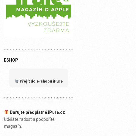
ESHOP
Přejít do e-shopu iPure
Darujte předplatné iPure.cz
Uděláte radost a podpoříte
magazín.