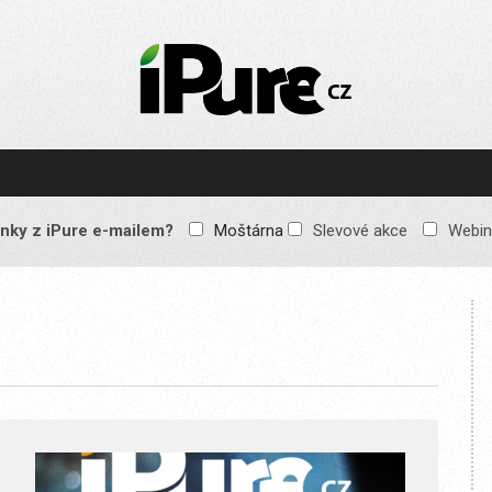
IPURE.CZ
Prémiový Apple e-
magazín, který vychází
každý týden. Žádné
reklamy, žádné
spekulace, jen čistý
obsah pro všechny
nky z iPure e-mailem?
Moštárna
Slevové akce
Webin
Apple fandy. Recenze,
komentáře a praktické
návody, jak začlenit
Apple zařízení do
každodenního života.