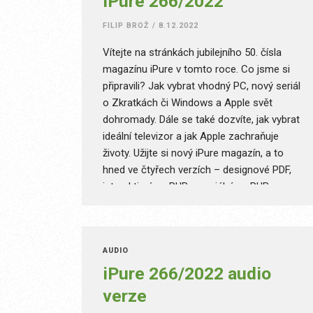
iPure 266/2022
FILIP BROŽ
/
8.12.2022
Vítejte na stránkách jubilejního 50. čísla
magazínu iPure v tomto roce. Co jsme si
připravili? Jak vybrat vhodný PC, nový seriál
o Zkratkách či Windows a Apple svět
dohromady. Dále se také dozvíte, jak vybrat
ideální televizor a jak Apple zachraňuje
životy. Užijte si nový iPure magazín, a to
hned ve čtyřech verzích – designové PDF,
interaktivním ePUB, speciálním ePUB pro
malé displeje a Audio.
AUDIO
iPure 266/2022 audio
verze