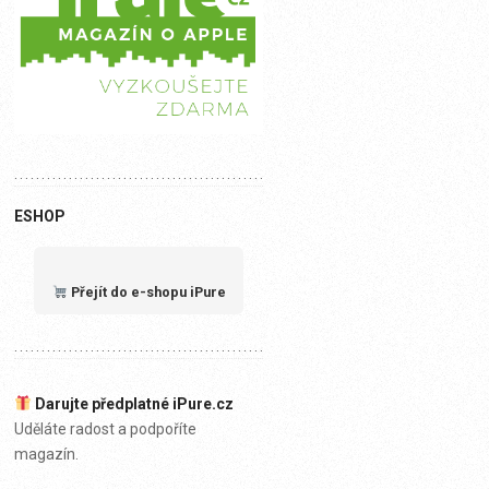
ESHOP
Přejít do e-shopu iPure
Darujte předplatné iPure.cz
Uděláte radost a podpoříte
magazín.