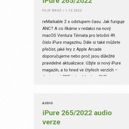
iPure 265/2022
FILIP BROŽ
/
1.12.2022
reMarkable 2 s odstupem času. Jak funguje
ANC? A co říkáme v redakci na nový
macOS Ventura Témata pro letošní 49.
číslo iPure magazínu. Dále si také můžete
přečíst, jaké hry z Apple Arcade
doporučujeme nebo proč jsou důležité
pravidelné aktualizace. Užijte si nový iPure
magazín, a to hned ve čtyřech verzích –
designové PDF, interaktivním ePUB,
speciálním ePUB pro malé displeje a Audio.
AUDIO
iPure 265/2022 audio
verze