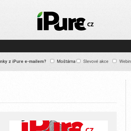
IPURE.CZ
Prémiový Apple e-
magazín, který vychází
každý týden. Žádné
reklamy, žádné
spekulace, jen čistý
obsah pro všechny
nky z iPure e-mailem?
Moštárna
Slevové akce
Webin
Apple fandy. Recenze,
komentáře a praktické
návody, jak začlenit
Apple zařízení do
každodenního života.