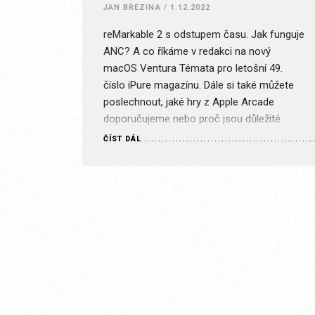
JAN BŘEZINA
/
1.12.2022
reMarkable 2 s odstupem času. Jak funguje
ANC? A co říkáme v redakci na nový
macOS Ventura Témata pro letošní 49.
číslo iPure magazínu. Dále si také můžete
poslechnout, jaké hry z Apple Arcade
doporučujeme nebo proč jsou důležité
pravidelné aktualizace. Stránka je určena
ČÍST DÁL
pouze pro předplatitele s příslušným typem
předplatného. Je nám líto, ale…