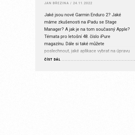
JAN BŘEZINA
/
24.11.2022
Jaké jsou nové Garmin Enduro 2? Jaké
máme zkušenosti na iPadu se Stage
Manager? A jak je na tom současný Apple?
Témata pro letošní 48. číslo iPure
magazínu. Dále si také můžete
poslechnout, jaké aplikace vybrat na úpravu
fotek v iPhonu a aplikace pro zamčenou
ČÍST DÁL
obrazovku na iPhonu. Stránka je určena
pouze pro předplatitele s…