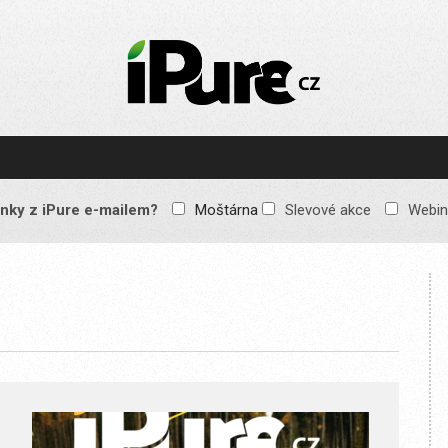
IPURE.CZ
Prémiový Apple e-
magazín, který vychází
každý týden. Žádné
reklamy, žádné
spekulace, jen čistý
obsah pro všechny
nky z iPure e-mailem?
Moštárna
Slevové akce
Webin
Apple fandy. Recenze,
komentáře a praktické
návody, jak začlenit
Apple zařízení do
každodenního života.