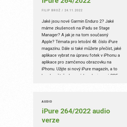
iPure 264/2022
FILIP BROŽ
/
24.11.2022
Jaké jsou nové Garmin Enduro 2? Jaké
máme zkušenosti na iPadu se Stage
Manager? A jak je na tom současný
Apple? Témata pro letošní 48. číslo iPure
magazínu. Dále si také můžete přečíst, jaké
aplikace vybrat na úpravu fotek v iPhonu a
aplikace pro zamčenou obrazovku na
iPhonu. Užijte si nový iPure magazín, a to
hned ve čtyřech verzích – designové PDF,
interaktivním ePUB, speciálním ePUB pro
malé displeje a Audio.
AUDIO
iPure 264/2022 audio
verze