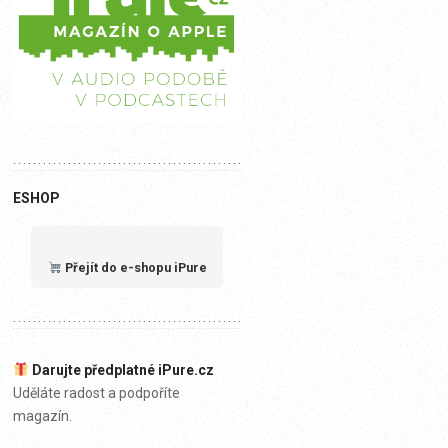
ESHOP
Přejít do e-shopu iPure
Darujte předplatné iPure.cz
Uděláte radost a podpoříte
magazín.