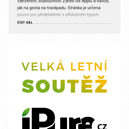
zařízeních, budoucnost Zdraví od Applu a návod,
jak na gesta na trackpadu. Stránka je určena
pouze pro předplatitele s příslušným typem
předplatného. Je nám…
ČÍST DÁL