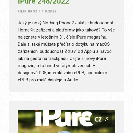
iPure 248/2022
FILIP BROŽ
/
4.8.2022
Jaký je nový Nothing Phone? Jaká je budoucnost
HomeKit zařízení a platformy jako takové? To vše
naleznete v letošním 31. čísle iPure magazínu.
Dále si také můžete přečíst o dotyku na macOS
zařízeních, budoucnost Zdraví od Applu a návod,
jak na gesta na trackpadu. Užijte si nový iPure
magazín, a to hned ve čtyřech verzích –
designové PDF, interaktivním ePUB, speciálním
ePUB pro malé displeje a Audio.