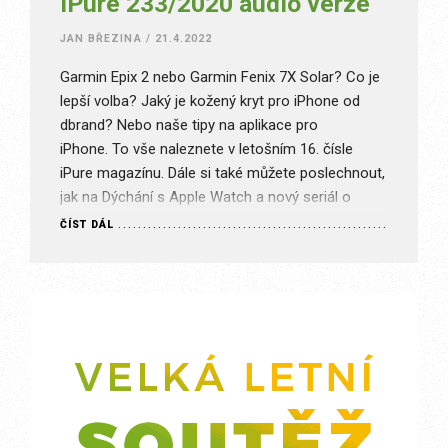
iPure 233/2020 audio verze
JAN BŘEZINA
/
21.4.2022
Garmin Epix 2 nebo Garmin Fenix 7X Solar? Co je
lepší volba? Jaký je kožený kryt pro iPhone od
dbrand? Nebo naše tipy na aplikace pro
iPhone. To vše naleznete v letošním 16. čísle
iPure magazínu. Dále si také můžete poslechnout,
jak na Dýchání s Apple Watch a nový seriál o
hudbě a zvuku. Stránka je…
ČÍST DÁL