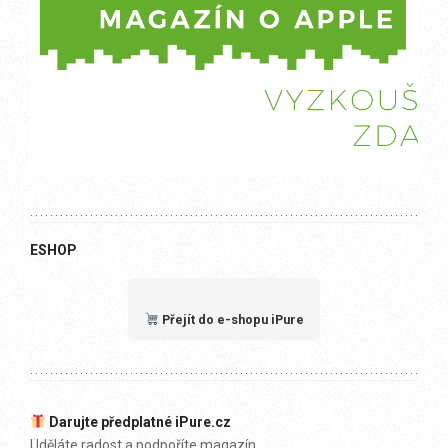
ESHOP
Přejít do e-shopu iPure
Darujte předplatné iPure.cz
Uděláte radost a podpoříte magazín.