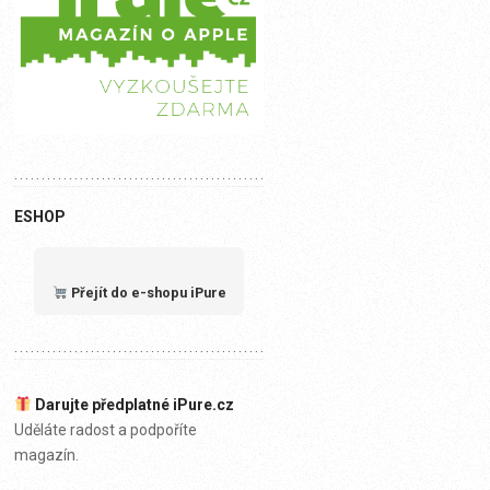
ESHOP
Přejít do e-shopu iPure
Darujte předplatné iPure.cz
Uděláte radost a podpoříte
magazín.