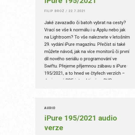
iPure 195/2021
FILIP BROŽ
/
22.7.2021
Jaké zavazadlo či batoh vybrat na cesty?
Vrací se vše k normálu i u Applu nebo jak
na Lightroom? To vše naleznete v letošním
29. vydání iPure magazínu. Přečíst si také
můžete návod, jak na více monitorů či první
díl nového seriálu o programování ve
Swiftu. Přejeme příjemnou zábavu s iPure
195/2021, a to hned ve čtyřech verzích –
designové PDF, interaktivním ePUB,
speciálním ePUB pro malé displeje a nově i
Audio.
AUDIO
iPure 195/2021 audio
verze