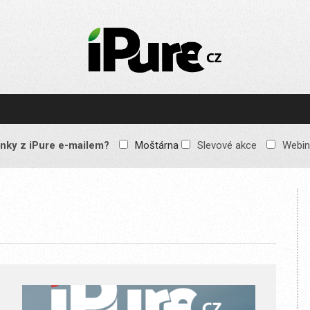
IPURE.CZ
Prémiový Apple e-
magazín, který vychází
každý týden. Žádné
reklamy, žádné
spekulace, jen čistý
obsah pro všechny
nky z iPure e-mailem?
Moštárna
Slevové akce
Webin
Apple fandy. Recenze,
komentáře a praktické
návody, jak začlenit
Apple zařízení do
každodenního života.