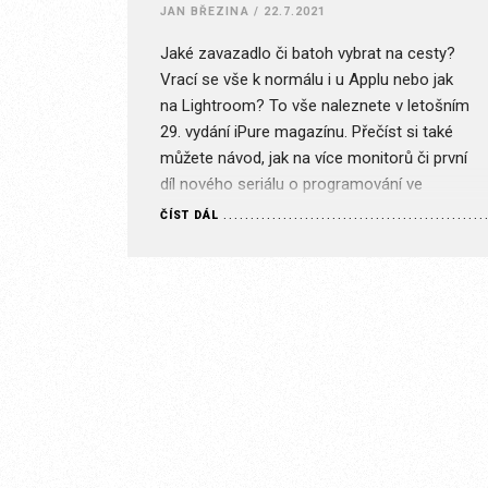
JAN BŘEZINA
/
22.7.2021
Jaké zavazadlo či batoh vybrat na cesty?
Vrací se vše k normálu i u Applu nebo jak
na Lightroom? To vše naleznete v letošním
29. vydání iPure magazínu. Přečíst si také
můžete návod, jak na více monitorů či první
díl nového seriálu o programování ve
Swiftu. Stránka je určena pouze pro
ČÍST DÁL
předplatitele s příslušným typem
předplatného….