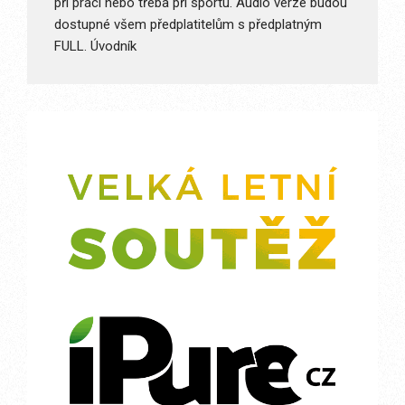
při práci nebo třeba při sportu. Audio verze budou
dostupné všem předplatitelům s předplatným
FULL. Úvodník