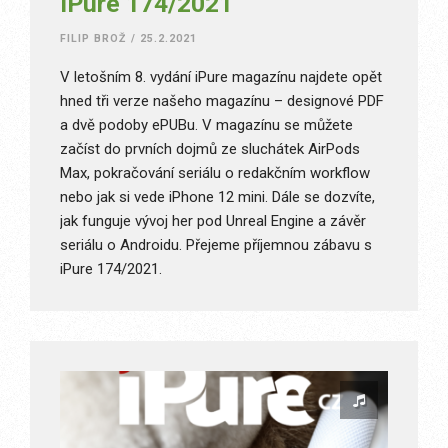
iPure 174/2021
FILIP BROŽ
/
25.2.2021
V letošním 8. vydání iPure magazínu najdete opět
hned tři verze našeho magazínu – designové PDF
a dvě podoby ePUBu. V magazínu se můžete
začíst do prvních dojmů ze sluchátek AirPods
Max, pokračování seriálu o redakčním workflow
nebo jak si vede iPhone 12 mini. Dále se dozvíte,
jak funguje vývoj her pod Unreal Engine a závěr
seriálu o Androidu. Přejeme příjemnou zábavu s
iPure 174/2021.