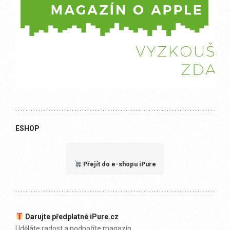
ESHOP
Přejít do e-shopu iPure
Darujte předplatné iPure.cz
Uděláte radost a podpoříte magazín.