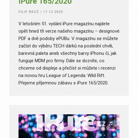
iPure 165/2020
FILIP BROŽ
/
17.12.2020
V letošním 51. vydání iPure magazínu najdete
opět hned tři verze našeho magazínu – designové
PDF a dvě podoby ePUBu. V magazínu se můžete
začíst do výběru TECH dárků na poslední chvíli,
barevná paleta aneb všechny barvy iPhonu či, jak
funguje MDM pro firmy. Dále se dozvíte, co
chceme od displeje a přečíst si můžete i recenzi
na novou hru League of Legenda: Wild Rift.
Přejeme příjemnou zábavu s iPure 165/2020.