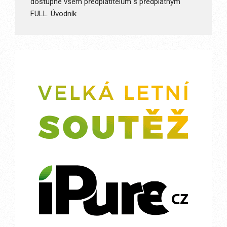
dostupné všem předplatitelům s předplatným
FULL. Úvodník