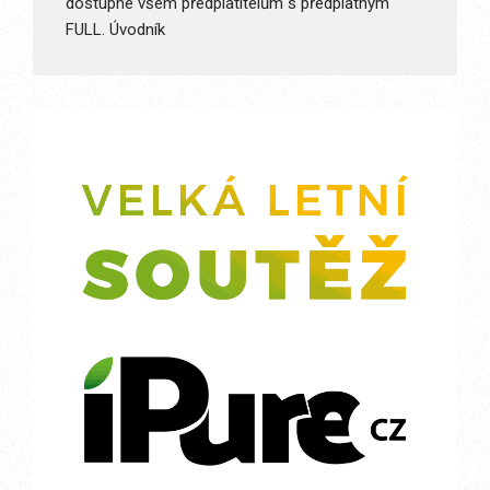
dostupné všem předplatitelům s předplatným
FULL. Úvodník