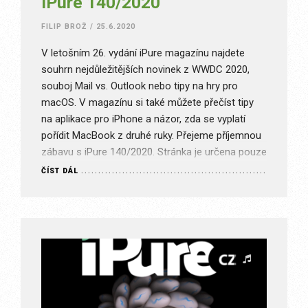
iPure 140/2020
FILIP BROŽ
/
25.6.2020
V letošním 26. vydání iPure magazínu najdete
souhrn nejdůležitějších novinek z WWDC 2020,
souboj Mail vs. Outlook nebo tipy na hry pro
macOS. V magazínu si také můžete přečíst tipy
na aplikace pro iPhone a názor, zda se vyplatí
pořídit MacBook z druhé ruky. Přejeme příjemnou
zábavu s iPure 140/2020. Stránka je určena pouze
pro předplatitele…
ČÍST DÁL