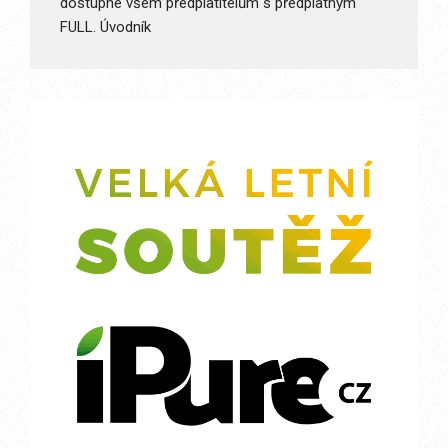
dostupné všem předplatitelům s předplatným
FULL. Úvodník