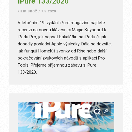
iPure 133/2020
FILIP BROŽ
/
7.5.2020
V letošním 19. vydání iPure magazínu najdete
recenzi na novou klávesnici Magic Keyboard k
iPadu Pro, jak napsat bakalářku na iPadu či jak
dopadly poslední Apple výsledky. Dále se dozvíte,
jak fungují HomeKit zvonky od Ring nebo další
pokračování zvukových návodů s aplikací Pro
Tools. Přejeme příjemnou zábavu s iPure
133/2020.