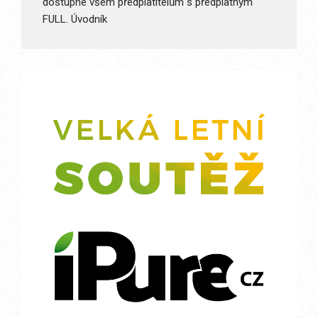
dostupné všem předplatitelům s předplatným
FULL. Úvodník