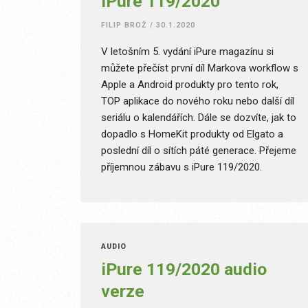
iPure 119/2020
FILIP BROŽ
/
30.1.2020
V letošním 5. vydání iPure magazínu si
můžete přečíst první díl Markova workflow s
Apple a Android produkty pro tento rok,
TOP aplikace do nového roku nebo další díl
seriálu o kalendářích. Dále se dozvíte, jak to
dopadlo s HomeKit produkty od Elgato a
poslední díl o sítích páté generace. Přejeme
příjemnou zábavu s iPure 119/2020.
AUDIO
iPure 119/2020 audio
verze