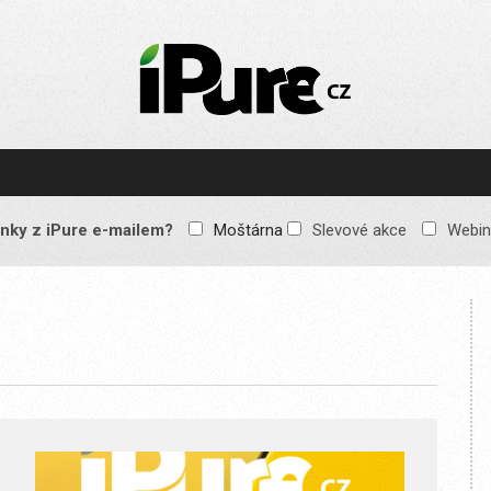
IPURE.CZ
Prémiový Apple e-
magazín, který vychází
každý týden. Žádné
reklamy, žádné
spekulace, jen čistý
obsah pro všechny
nky z iPure e-mailem?
Moštárna
Slevové akce
Webin
Apple fandy. Recenze,
komentáře a praktické
návody, jak začlenit
Apple zařízení do
každodenního života.