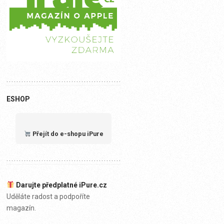
ESHOP
Přejít do e-shopu iPure
Darujte předplatné iPure.cz
Uděláte radost a podpoříte
magazín.