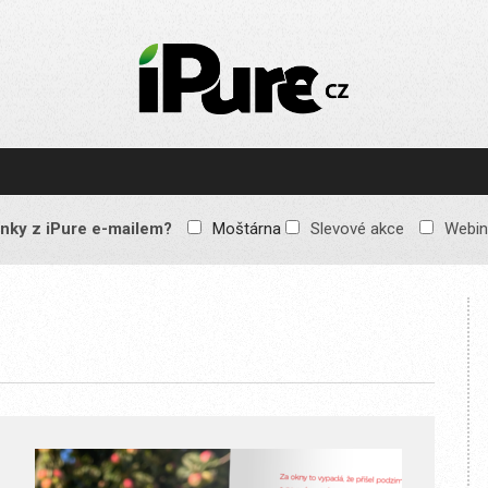
IPURE.CZ
Prémiový Apple e-
magazín, který vychází
každý týden. Žádné
reklamy, žádné
spekulace, jen čistý
obsah pro všechny
nky z iPure e-mailem?
Moštárna
Slevové akce
Webin
Apple fandy. Recenze,
komentáře a praktické
návody, jak začlenit
Apple zařízení do
každodenního života.