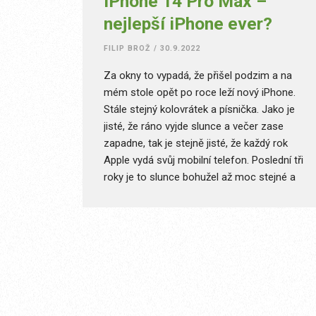
iPhone 14 Pro Max –
nejlepší iPhone ever?
FILIP BROŽ
/
30.9.2022
Za okny to vypadá, že přišel podzim a na
mém stole opět po roce leží nový iPhone.
Stále stejný kolovrátek a písnička. Jako je
jisté, že ráno vyjde slunce a večer zase
zapadne, tak je stejně jisté, že každý rok
Apple vydá svůj mobilní telefon. Poslední tři
roky je to slunce bohužel až moc stejné a
důvodů, proč pořídit nový iPhone, není
mnoho, pakliže máte loňský model. Opět
jsem zvolil iPhone 14 Pro Max, tak se na něj
pojďme podívat.