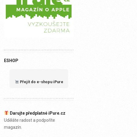
ESHOP
Přejít do e-shopu iPure
Darujte předplatné iPure.cz
Uděláte radost a podpoříte
magazín.