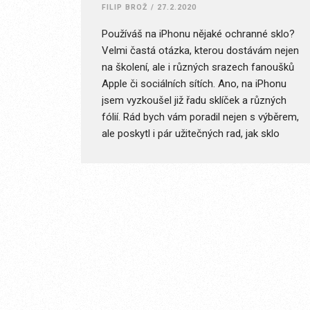
FILIP BROŽ
/
27.2.2020
Používáš na iPhonu nějaké ochranné sklo?
Velmi častá otázka, kterou dostávám nejen
na školení, ale i různých srazech fanoušků
Apple či sociálních sítích. Ano, na iPhonu
jsem vyzkoušel již řadu sklíček a různých
fólií. Rád bych vám poradil nejen s výběrem,
ale poskytl i pár užitečných rad, jak sklo
dobře nalepit a jak se o něj starat.