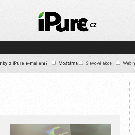
IPURE.CZ
Prémiový Apple e-
magazín, který vychází
každý týden. Žádné
reklamy, žádné
spekulace, jen čistý
obsah pro všechny
nky z iPure e-mailem?
Moštárna
Slevové akce
Webin
Apple fandy. Recenze,
komentáře a praktické
návody, jak začlenit
Apple zařízení do
každodenního života.