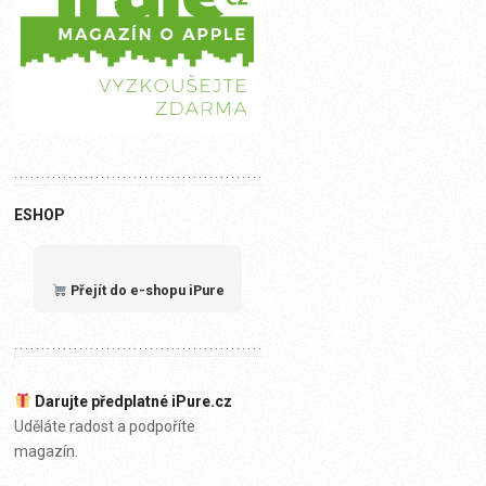
ESHOP
Přejít do e-shopu iPure
Darujte předplatné iPure.cz
Uděláte radost a podpoříte
magazín.