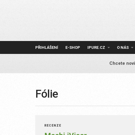
Skip
to
content
PŘIHLÁŠENÍ
E-SHOP
IPURE.CZ
O NÁS
Chcete novi
Fólie
RECENZE