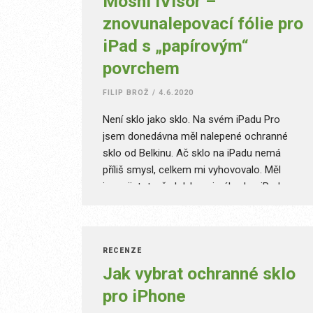
Moshi iVisor –
znovunalepovací fólie pro
iPad s „papírovým“
povrchem
FILIP BROŽ
/
4.6.2020
Není sklo jako sklo. Na svém iPadu Pro
jsem donedávna měl nalepené ochranné
sklo od Belkinu. Ač sklo na iPadu nemá
příliš smysl, celkem mi vyhovovalo. Měl
jsem jistotu, že kdyby mi náhodou iPad
upadl, tak displej přežije. Obyčejné sklo mě
však začalo nudit. Začal jsem pošilhávat po
změně a můj výběr padl na ochrannou fólii
RECENZE
iVisor od Moshi. Když už jsem byl u toho,
Jak vybrat ochranné sklo
zalíbila se mi i jejich bezdrátová nabíjecí
podložka. Jak jsem spokojený?
pro iPhone