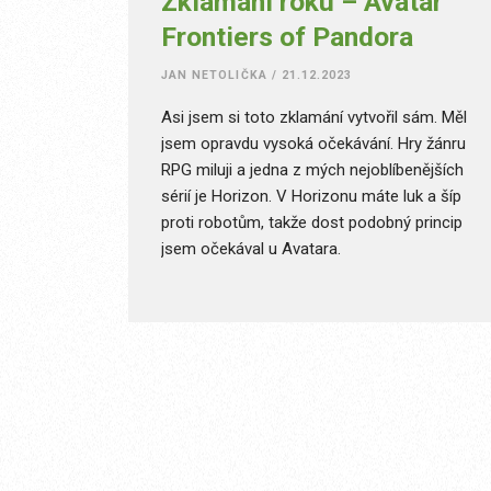
Zklamání roku – Avatar
Frontiers of Pandora
JAN NETOLIČKA
/
21.12.2023
Asi jsem si toto zklamání vytvořil sám. Měl
jsem opravdu vysoká očekávání. Hry žánru
RPG miluji a jedna z mých nejoblíbenějších
sérií je Horizon. V Horizonu máte luk a šíp
proti robotům, takže dost podobný princip
jsem očekával u Avatara.