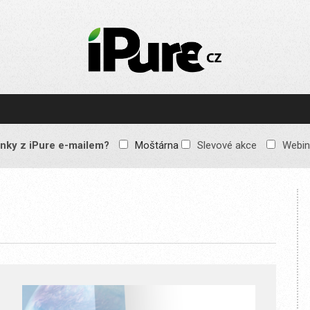
IPURE.CZ
Prémiový Apple e-
magazín, který vychází
každý týden. Žádné
reklamy, žádné
spekulace, jen čistý
obsah pro všechny
nky z iPure e-mailem?
Moštárna
Slevové akce
Webin
Apple fandy. Recenze,
komentáře a praktické
návody, jak začlenit
Apple zařízení do
každodenního života.