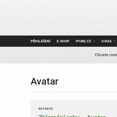
Skip
to
content
PŘIHLÁŠENÍ
E-SHOP
IPURE.CZ
O NÁS
Chcete novi
Avatar
RECENZE