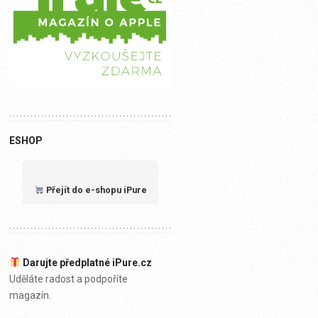
ESHOP
Přejít do e-shopu iPure
Darujte předplatné iPure.cz
Uděláte radost a podpoříte
magazín.