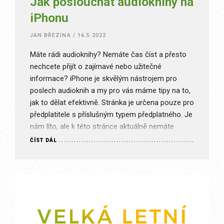
Jak poslouchat audioknihy na
iPhonu
JAN BŘEZINA
/
16.5.2022
Máte rádi audioknihy? Nemáte čas číst a přesto
nechcete přijít o zajímavé nebo užitečné
informace? iPhone je skvělým nástrojem pro
poslech audioknih a my pro vás máme tipy na to,
jak to dělat efektivně. Stránka je určena pouze pro
předplatitele s příslušným typem předplatného. Je
nám líto, ale k této stránce aktuálně nemáte
přístup. Co…
ČÍST DÁL