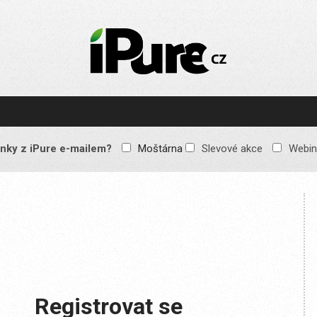
IPURE.CZ
Prémiový Apple e-
magazín, který vychází
každý týden. Žádné
reklamy, žádné
spekulace, jen čistý
obsah pro všechny
nky z iPure e-mailem?
Moštárna
Slevové akce
Webin
Apple fandy. Recenze,
komentáře a praktické
návody, jak začlenit
Apple zařízení do
každodenního života.
Registrovat se