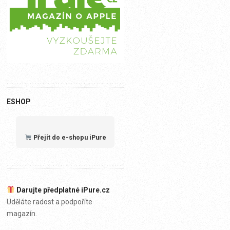
ESHOP
Přejít do e-shopu iPure
Darujte předplatné iPure.cz
Uděláte radost a podpoříte
magazín.