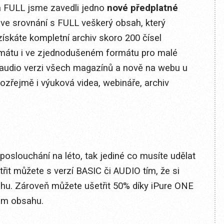
 FULL jsme zavedli jedno
nové předplatné
ve srovnání s FULL veškerý obsah, který
ískáte kompletní archiv skoro 200 čísel
rmátu i ve zjednodušeném formátu pro malé
i audio verzi všech magazínů a nově na webu u
ozřejmě i výuková videa, webináře, archiv
poslouchání na léto, tak jediné co musíte udělat
třit můžete s verzí BASIC či AUDIO tím, že si
ahu. Zároveň můžete ušetřit 50% díky iPure ONE
ám obsahu.