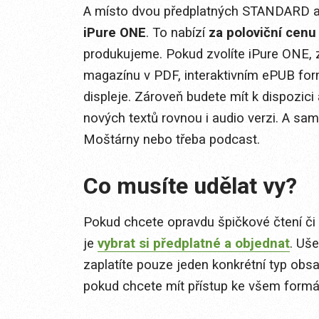
A místo dvou předplatných STANDARD a
iPure ONE
. To nabízí
za poloviční cenu
produkujeme. Pokud zvolíte iPure ONE, z
magazínu v PDF, interaktivním ePUB fo
displeje. Zároveň budete mít k dispozic
nových textů rovnou i audio verzi. A sam
Moštárny nebo třeba podcast.
Co musíte udělat vy?
Pokud chcete opravdu špičkové čtení či 
je
vybrat si předplatné a objednat
. Uše
zaplatíte pouze jeden konkrétní typ obs
pokud chcete mít přístup ke všem form