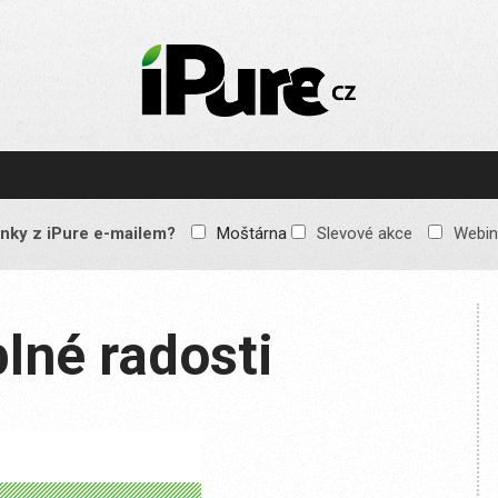
IPURE.CZ
Prémiový Apple e-
magazín, který vychází
každý týden. Žádné
reklamy, žádné
spekulace, jen čistý
obsah pro všechny
nky z iPure e-mailem?
Moštárna
Slevové akce
Webin
Apple fandy. Recenze,
komentáře a praktické
návody, jak začlenit
Apple zařízení do
každodenního života.
plné radosti