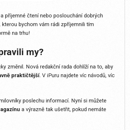
u a příjemné čtení nebo poslouchání dobrých
a, kterou bychom vám rádi zpříjemnili tím
rmě na trhu!
pravili my?
ky změnil. Nová redakční rada dohlíží na to, aby
avně praktičtější
. V iPuru najdete víc návodů, víc
milovníky poslechu informací. Nyní si můžete
magazínu
a výrazně tak ušetřit, pokud nemáte