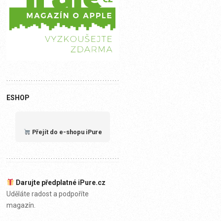
ESHOP
Přejít do e-shopu iPure
Darujte předplatné iPure.cz
Uděláte radost a podpoříte
magazín.