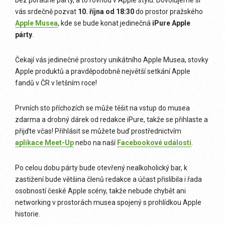
vás srdečně pozvat
10. října od 18:30
do prostor pražského
Apple Musea
, kde se bude konat jedinečná
iPure Apple
párty
.
Čekají vás jedinečné prostory unikátního Apple Musea, stovky
Apple produktů a pravděpodobně největší setkání Apple
fandů v ČR v letšním roce!
Prvních sto příchozích se může těšit na vstup do musea
zdarma a drobný dárek od redakce iPure, takže se přihlaste a
přijďte včas! Přihlásit se můžete buď prostřednictvím
aplikace Meet-Up
nebo na naší
Facebookové události
.
Po celou dobu párty bude otevřený nealkoholický bar, k
zastižení bude většina členů redakce a účast přislíbila i řada
osobností české Apple scény, takže nebude chybět ani
networking v prostorách musea spojený s prohlídkou Apple
historie.