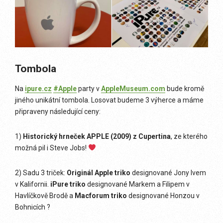
Tombola
Na
ipure.cz
#
Apple
party v
AppleMuseum.com
bude kromě
jiného unikátní tombola. Losovat budeme 3 výherce a máme
připraveny následující ceny:
1)
Historický hrneček APPLE (2009) z Cupertina
, ze kterého
možná pil i Steve Jobs!
2) Sadu 3 triček:
Originál Apple triko
designované Jony Ivem
v Kalifornii.
iPure triko
designované Markem a Filipem v
Havlíčkově Brodě a
Macforum triko
designované Honzou v
Bohnicích
?