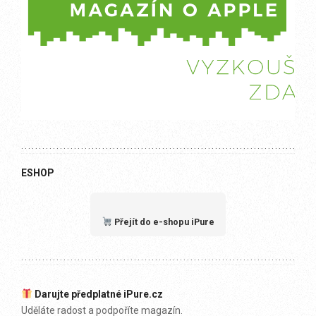
ESHOP
Přejít do e-shopu iPure
Darujte předplatné iPure.cz
Uděláte radost a podpoříte magazín.