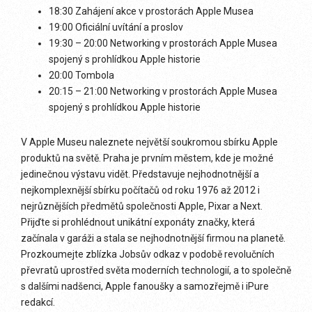
18:30 Zahájení akce v prostorách Apple Musea
19:00 Oficiální uvítání a proslov
19:30 – 20:00 Networking v prostorách Apple Musea
spojený s prohlídkou Apple historie
20:00 Tombola
20:15 – 21:00 Networking v prostorách Apple Musea
spojený s prohlídkou Apple historie
V Apple Museu naleznete největší soukromou sbírku Apple
produktů na světě. Praha je prvním městem, kde je možné
jedinečnou výstavu vidět. Představuje nejhodnotnější a
nejkomplexnější sbírku počítačů od roku 1976 až 2012 i
nejrůznějších předmětů společnosti Apple, Pixar a Next.
Přijďte si prohlédnout unikátní exponáty značky, která
začínala v garáži a stala se nejhodnotnější firmou na planetě.
Prozkoumejte zblízka Jobsův odkaz v podobě revolučních
převratů uprostřed světa moderních technologií, a to společně
s dalšími nadšenci, Apple fanoušky a samozřejmě i iPure
redakcí.