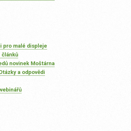
 pro malé displeje
 článků
edů novinek Moštárna
Otázky a odpovědi
webinářů