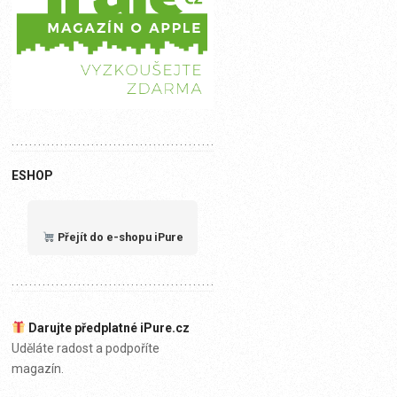
ESHOP
Přejít do e-shopu iPure
Darujte předplatné iPure.cz
Uděláte radost a podpoříte
magazín.