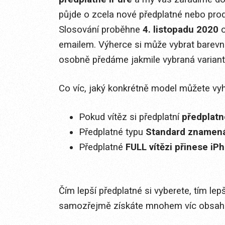
půjde o zcela nové předplatné nebo prod
Slosování proběhne
4. listopadu 2020
o
emailem. Výherce si může vybrat barevn
osobně předáme jakmile vybraná varianta
Co víc, jaký konkrétně model můžete vyhr
Pokud vítěz si předplatní
předplatn
Předplatné typu
Standard znamená
Předplatné
FULL vítězi přinese iP
Čím lepší předplatné si vyberete, tím le
samozřejmě získáte mnohem víc obsahu 