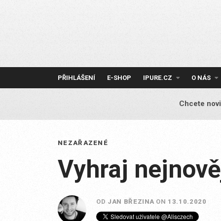
Skip
to
content
PŘIHLÁŠENÍ
E-SHOP
IPURE.CZ
O NÁS
Chcete novi
NEZAŘAZENÉ
Vyhraj nejnově
OD
JAN BŘEZINA
ON
13.10.2020