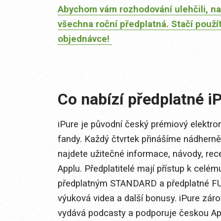
Abychom vám rozhodování ulehčili, na
všechna roční předplatná. Stačí použí
objednávce!
Co nabízí předplatné i
iPure je původní český prémiový elektro
fandy. Každý čtvrtek přinášíme nádhern
najdete užitečné informace, návody, rec
Applu. Předplatitelé mají přístup k cel
předplatným STANDARD a předplatné FUL
výuková videa a další bonusy. iPure zár
vydává podcasty a podporuje českou Appl