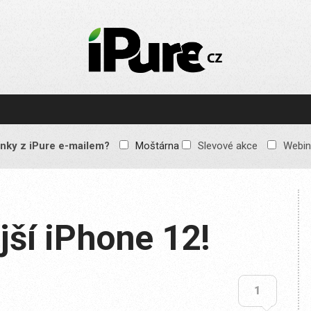
IPURE.CZ
Prémiový Apple e-
magazín, který vychází
každý týden. Žádné
reklamy, žádné
spekulace, jen čistý
obsah pro všechny
nky z iPure e-mailem?
Moštárna
Slevové akce
Webin
Apple fandy. Recenze,
komentáře a praktické
návody, jak začlenit
Apple zařízení do
každodenního života.
jší iPhone 12!
1