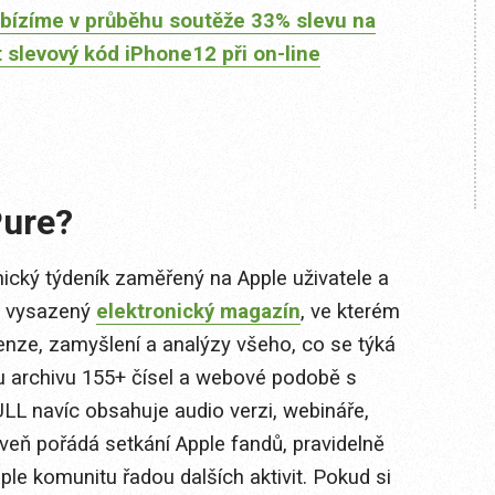
bízíme v průběhu soutěže 33% slevu na
t slevový kód iPhone12 při on-line
Pure?
nický týdeník zaměřený na Apple uživatele a
ě vysazený
elektronický magazín
, ve kterém
enze, zamyšlení a analýzy všeho, co se týká
ému archivu 155+ čísel a webové podobě s
L navíc obsahuje audio verzi, webináře,
oveň pořádá setkání Apple fandů, pravidelně
e komunitu řadou dalších aktivit. Pokud si