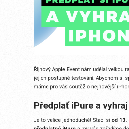
Říjnový Apple Event nám udělal velkou r
jejich postupné testování. Abychom si sp
máme pro vás soutěž o nejnovější iPho
Předplať iPure a vyhraj
Je to velice jednoduché! Stačí si
od 13. 
předplatné iPure
a my vás zařadíme do 