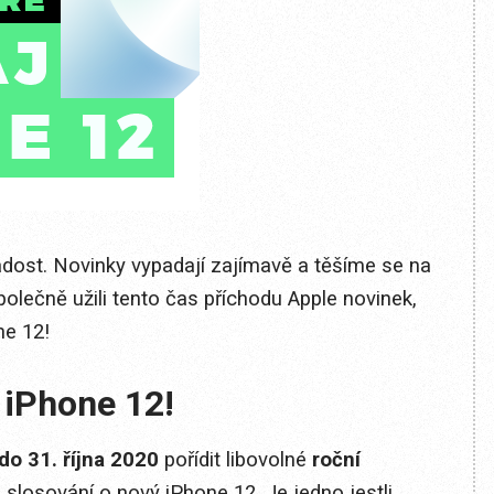
adost. Novinky vypadají zajímavě a těšíme se na
olečně užili tento čas příchodu Apple novinek,
ne 12!
 iPhone 12!
do 31. října 2020
pořídit libovolné
roční
slosování o nový iPhone 12. Je jedno jestli