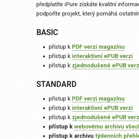
předplatíte iPure získáte kvalitní inform
podpoříte projekt, který pomáhá ostatn
BASIC
přístup k
PDF verzi magazínu
přístup k
interaktivní ePUB verzi
přístup k
zjednodušené ePUB verzi
STANDARD
přístup k
PDF verzi magazínu
přístup k
interaktivní ePUB verzi
přístup k
zjednodušené ePUB verzi
přístup k
webovému archivu všec
přístup k archivu
týdenních přehl