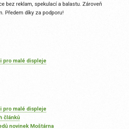
ace bez reklam, spekulací a balastu. Zároveň
ím. Předem díky za podporu!
 pro malé displeje
 pro malé displeje
h článků
edů novinek Moštárna